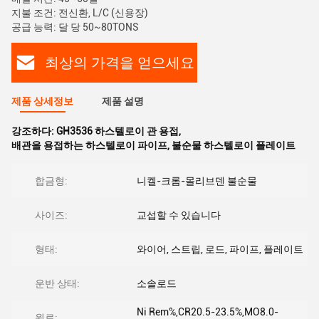
지불 조건: 전신환, L/C (신용장)
공급 능력: 달 당 50~80TONS
최상의 가격을 얻으세요
제품 상세정보
제품 설명
강조하다:
GH3536 하스텔로이 관 용접
,
배관을 용접하는 하스텔로이 파이프
,
불순물 하스텔로이 플레이트
합금형:
니켈-크롬-몰리브덴 불순물
사이즈:
교섭할 수 있습니다
형태:
와이어, 스트립, 로드, 파이프, 플레이트
운반 상태:
소솔로드
Ni Rem%,CR20.5-23.5%,MO8.0-
원료: