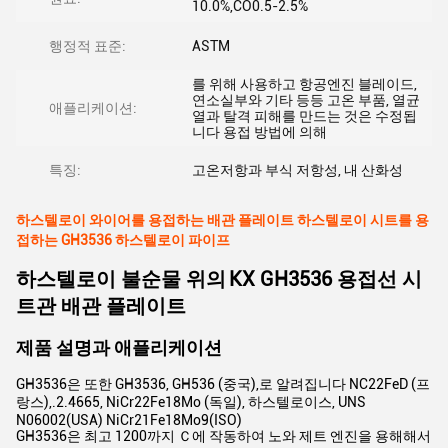
10.0%,CO0.5-2.5%
행정적 표준:
ASTM
를 위해 사용하고 항공엔진 블레이드,
연소실부와 기타 등등 고온 부품, 열균
애플리케이션:
열과 탈격 피해를 만드는 것은 수정됩
니다 용접 방법에 의해
특징:
고온저항과 부식 저항성, 내 산화성
하스텔로이 와이어를 용접하는 배관 플레이트 하스텔로이 시트를 용
접하는 GH3536 하스텔로이 파이프
하스텔로이 불순물
위의
KX GH3536 용접선 시
트관 배관 플레이트
제품 설명과 애플리케이션
GH3536은 또한 GH3536, GH536 (중국),로 알려집니다 NC22FeD (프
랑스),.2.4665, NiCr22Fe18Mo (독일), 하스텔로이스, UNS
N06002(USA) NiCr21Fe18Mo9(ISO)
GH3536은 최고 1200까지 Ｃ에 작동하여 노와 제트 엔진을 용해해서