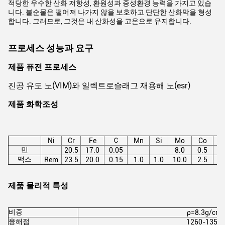
적당한 우수한 산화 저항성, 환원성과 중성환경 능력을 가지고 있습
니다. 불순물은 떨어져 나가지 않을 보호하고 단단한 산화막을 형성
합니다. 그러므로, 그것은 내 산화성을 고온으로 유지합니다.
프로세스 성능과 요구
제품 퓨전 프로세스
진공 유도 노(VIM)와 일렉트로슬래그 재용해 노(esr)
제품 화학조성
Ｃ
Ni
Cr
Fe
Mn
Si
Mo
Co
A
민
20.5
17.0
0.05
8.0
0.5
맥스
Rem
23.5
20.0
0.15
1.0
1.0
10.0
2.5
0.
제품 물리적 특성
비중
ρ=8.3g/cm
융해점
1260-1355