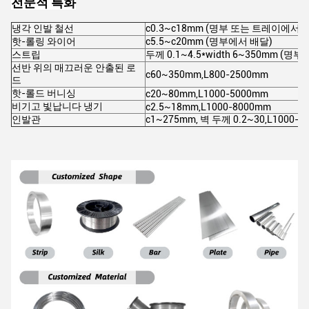
전문적 특화
냉각 인발 철선
c0.3~c18mm (명부 또는 트레이에서 
핫-롤링 와이어
c5.5~c20mm (명부에서 배달)
스트립
두께 0.1~4.5*width 6~350mm 
선반 위의 매끄러운 안출된 로
c60~350mm,L800-2500mm
드
핫-롤드 버니싱
c20~80mm,L1000-5000mm
비기고 빛납니다 냉기
c2.5~18mm,L1000-8000mm
인발관
c1~275mm, 벽 두께 0.2~30,L1000-