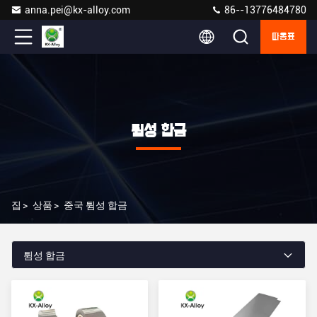
anna.pei@kx-alloy.com
86--13776484780
따옴표
튐성 합금
집
>
상품
>
중국 튐성 합금
튐성 합금