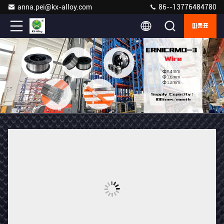
anna.pei@kx-alloy.com
86--13776484780
따옴표