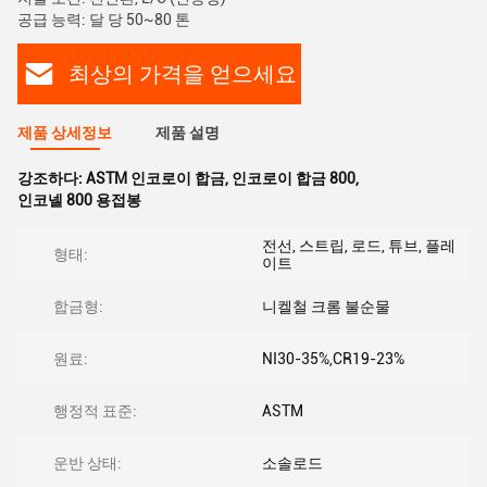
공급 능력: 달 당 50~80 톤
최상의 가격을 얻으세요
제품 상세정보
제품 설명
강조하다:
ASTM 인코로이 합금
,
인코로이 합금 800
,
인코넬 800 용접봉
전선, 스트립, 로드, 튜브, 플레
형태:
이트
합금형:
니켈철 크롬 불순물
원료:
NI30-35%,CR19-23%
행정적 표준:
ASTM
운반 상태:
소솔로드