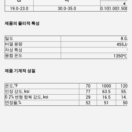
니
Cr
≤
19.0-23.0
30.0-35.0
0.10
1.00
1.50
0.
제품의 물리적 특성
밀도
8.0/c
비열 용량
455J/(k
자성 특성
무
융합 온도
1350℃~
제품 기계적 성질
온도,°F
70
1000
1200
인장 강도, ksi
77
63.5
55.7
0.2% 변형 항복 강도, ksi
29
16.5
14.8
연장율,%
52
51
50