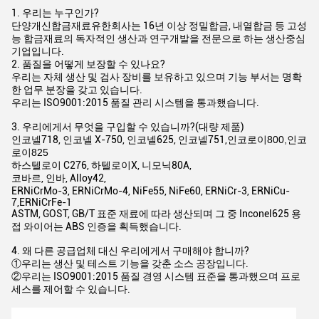
1. 우리는 누구인가?
단양개신합금재료유한회사는 16년 이상 정밀합금, 내열합금 등 고성
능 합금재료의 독자적인 생산과 연구개발을 전문으로 하는 생산중심
기업입니다.
2. 품질을 어떻게 보장할 수 있나요?
우리는 자체 생산 및 검사 장비를 보유하고 있으며 기능 부서는 명확
한 업무 분장을 갖고 있습니다.
우리는 ISO9001:2015 품질 관리 시스템을 통과했습니다.
3. 우리에게서 무엇을 구입할 수 있습니까?(대량 제품)
인코넬718, 인코넬 X-750, 인코넬625, 인코넬751,
인코로이800,
인코
로이825
하스텔로이 C276, 하텔로이X, 니모닉80A,
코바르, 인바, Alloy42,
ERNiCrMo-3, ERNiCrMo-4, NiFe55, NiFe60, ERNiCr-3, ERNiCu-
7,ERNiCrFe-1
ASTM, GOST, GB/T 표준 재료에 따라 생산되며 그 중 Inconel625 용
접 와이어는 ABS 인증을 획득했습니다.
4. 왜 다른 공급업체 대신 우리에게서 구매해야 합니까?
①우리는 생산 및 테스트 기능을 갖춘 소스 공장입니다.
②우리는 ISO9001:2015 품질 경영 시스템 표준을 통과했으며 프로
세스를 제어할 수 있습니다.