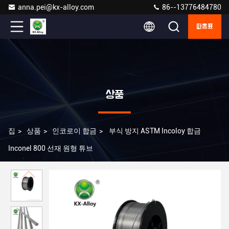
anna.pei@kx-alloy.com
86--13776484780
따옴표
상품
집
>
상품
>
인코로이 합금
>
부식 방지 ASTM Incoloy 합금
Inconel 800 선재 원형 튜브