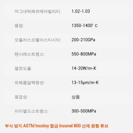
마그네틱페르메아빌리티:
1.02-1.03
융점:
1350-1400' Ｃ
모듈러스오펠아스티시티:
200-210GPa
텐시레스트렝스:
550-800MPa
열전도율:
14-20W/m-K
트헤름알렉팬션:
13-15μm/m-K
용접성:
상품
이이엘드스트렝스:
300-500MPa
부식 방지 ASTM Incoloy 합금 Inconel 800 선재 원형 튜브