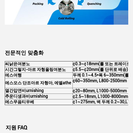
전문적인 맞춤화
씨
낡은
여
분노
¢0.3~¢18mm(롤 또는 트레이로 
시간
그렇지-
아르 자형
올링
여
분노
¢5.5~¢20mm(롤 단위로 배송)
에스
여행
두께 0.1~4.5*폭 6~350mm(
¢60~350mm, L800-2500mm
에스
모스 단조
아르 자형
아, 에
엘
athe
열간압연
비
urnishing
¢20~80mm, L1000-5000mm
추운
디
생과
비
urnishing
¢2.5~18mm, L1000-8000mm
에스
무음
티
우베
¢1~275mm, 벽 두께 0.2~30,L1
지원 FAQ