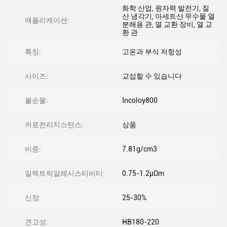
화학 산업, 원자력 발전기, 질
산 냉각기, 아세트산 무수물 열
애플리케이션:
분해용 관, 열 교환 장비, 열 교
환 관
특징:
고온과 부식 저항성
사이즈:
교섭할 수 있습니다
불순물:
Incoloy800
커로전리지스턴스:
상품
비중:
7.81g/cm3
일렉트릭알레시스티비티:
0.75-1.2μΩm
신장:
25-30%
견고성:
HB180-220