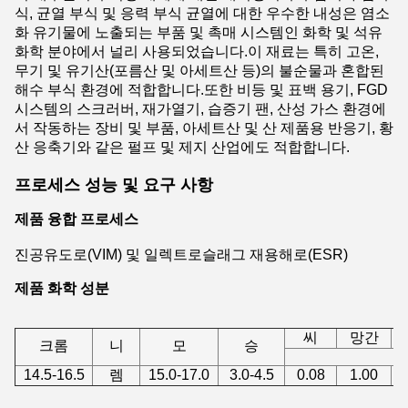
식, 균열 부식 및 응력 부식 균열에 대한 우수한 내성은 염소
화 유기물에 노출되는 부품 및 촉매 시스템인 화학 및 석유
화학 분야에서 널리 사용되었습니다.이 재료는 특히 고온,
무기 및 유기산(포름산 및 아세트산 등)의 불순물과 혼합된
해수 부식 환경에 적합합니다.또한 비등 및 표백 용기, FGD
시스템의 스크러버, 재가열기, 습증기 팬, 산성 가스 환경에
서 작동하는 장비 및 부품, 아세트산 및 산 제품용 반응기, 황
산 응축기와 같은 펄프 및 제지 산업에도 적합합니다.
프로세스 성능 및 요구 사항
제품 융합 프로세스
진공유도로(VIM) 및 일렉트로슬래그 재용해로(ESR)
제품 화학 성분
씨
망간
크롬
니
모
승
≤
14.5-16.5
렘
15.0-17.0
3.0-4.5
0.08
1.00