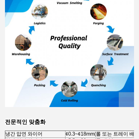
전문적인 맞춤화
냉간 압연 와이어
¢0.3~¢18mm(롤 또는 트레이 배송