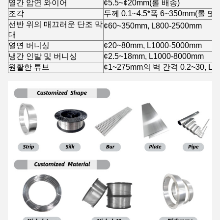
열간 압연 와이어
¢5.5~¢20mm(롤 배송)
조각
두께 0.1~4.5*폭 6~350mm(롤
선반 위의 매끄러운 단조 막
¢60~350mm, L800-2500mm
대
열연 버니싱
¢20~80mm, L1000-5000mm
냉간 인발 및 버니싱
¢2.5~18mm, L1000-8000mm
원활한 튜브
¢1~275mm의 벽 간격 0.2~30, L1