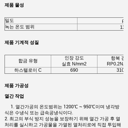
제품 물성
밀도
ρ=
녹는 온도 범위
13
제품 기계적 성질
인장 강도
항복 강
합금 유형
실효 N/mm2
RP0.2N/
하스텔로이 C
690
310
제품 가공성
열간 작업
1. 열간가공의 온도범위는 1200℃ ~ 950℃이며 냉각방
식은 수냉식 또는 급속공냉식이다.
2. 최고의 부식 방지 성능을 보장하기 위해 열간 가공 후 열
처리를 실시하고 가공물을 가열된 열처리로에 직접 투입해